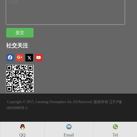
提交
社交关注
Copyright © 2015, Liaoning Oxiranphex Inc.All Reserved. 版权所有
辽ICP备
18010998号-2
QQ
Email
Tel