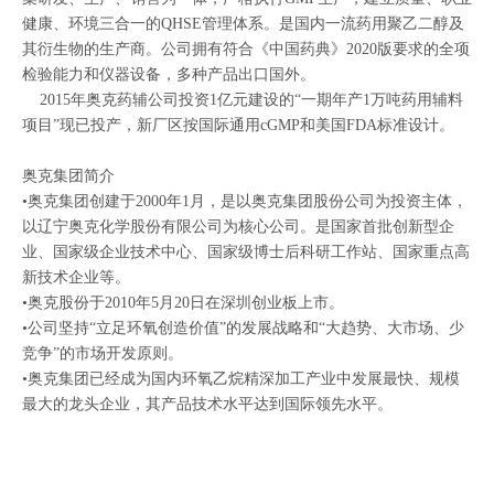
健康、环境三合一的
QHSE
管理体系。是国内一流药用聚乙二醇及
其衍生物的生产商。公司拥有符合《中国药典》
2020
版要求的全项
检验能力和仪器设备，多种产品出口国外。
2015
年奥克药辅公司投资
1
亿元建设的
“
一期年产
1
万吨药用辅料
项目
”
现已投产，新厂区按国际通用
cGMP
和美国
FDA
标准设计。
奥克集团简介
•奥克集团创建于2000年1月，是以奥克集团股份公司为投资主体，
以辽宁奥克化学股份有限公司为核心公司。是国家首批创新型企
业、国家级企业技术中心、国家级博士后科研工作站、国家重点高
新技术企业等。
•奥克股份于2010年5月20日在深圳创业板上市。
•公司坚持“立足环氧创造价值”的发展战略和“大趋势、大市场、少
竞争”的市场开发原则。
•奥克集团已经成为国内环氧乙烷精深加工产业中发展最快、规模
最大的龙头企业，其产品技术水平达到国际领先水平。